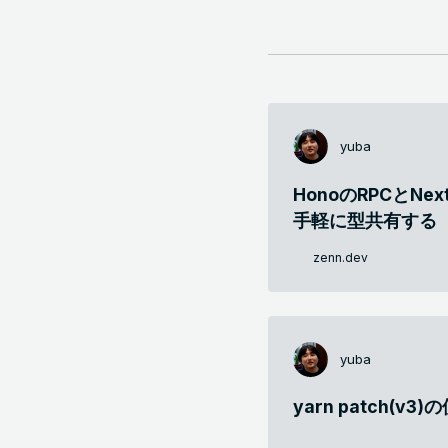
yuba
HonoのRPCとNext.
手軽に型共有する
zenn.dev
yuba
yarn patch(v3