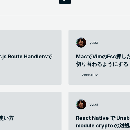
yuba
js Route Handlersで
MacでVimのEsc押
切り替わるようにする
zenn.dev
yuba
)の使い方
React Native で Unabl
module crypto の対