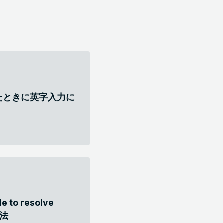
したときに英字入力に
e to resolve
処法